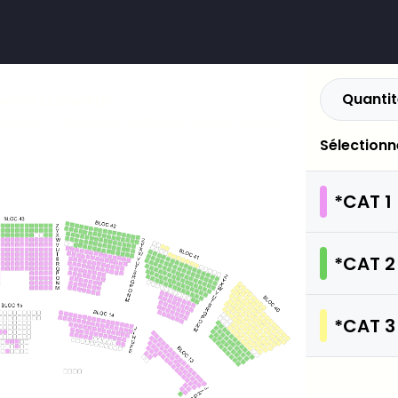
Quantit
ARINE LEONARDI
Infos
.02.2027 - 20:00
SNC NARBONNE ARENA
Sélectionn
*CAT 1
*CAT 2
*CAT 3