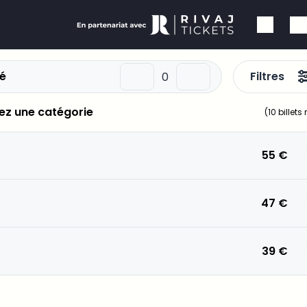
é
Filtres
ez une catégorie
(
10
billets
55 €
47 €
39 €