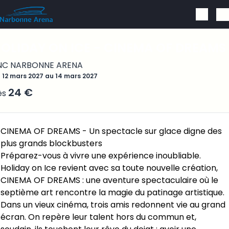
Aller au contenu principal
OLIDAY ON ICE - CINEMA OF DREAMS
NC NARBONNE ARENA
 12 mars 2027 au 14 mars 2027
24 €
ès
CINEMA OF DREAMS - Un spectacle sur glace digne des
plus grands blockbusters
Préparez-vous à vivre une expérience inoubliable.
Holiday on Ice revient avec sa toute nouvelle création,
CINEMA OF DREAMS : une aventure spectaculaire où le
septième art rencontre la magie du patinage artistique.
Dans un vieux cinéma, trois amis redonnent vie au grand
écran. On repère leur talent hors du commun et,