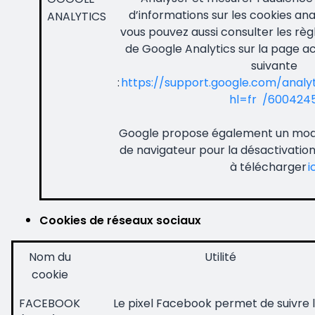
d’informations sur les cookies an
ANALYTICS
vous pouvez aussi consulter les règl
de Google Analytics sur la page ac
suivante
:
https://support.google.com/analy
hl=fr /600424
Google propose également un mo
de navigateur pour la désactivatio
à télécharger
i
Cookies de réseaux sociaux
Nom du
Utilité
cookie
FACEBOOK
Le pixel Facebook permet de suivre 